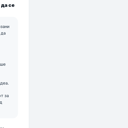
 да се
рзани
 да
еше
деа.
т за
од