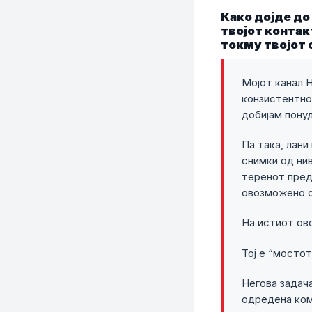
Како дојде до
твојот контак
токму твојот 
Мојот канал H
конзистентно
добијам понуд
Па така, лани
снимки од нив
теренот пред
овозможено од
На истиот ово
Тој е “мосто
Негова задача
одредена ком