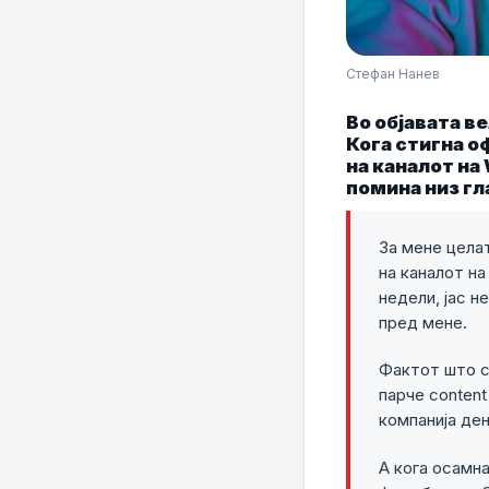
Стефан Нанев
Во објавата в
Кога стигна о
на каналот на
помина низ гл
За мене цела
на каналот на
недели, јас н
пред мене.
Фактот што су
парче content
компанија де
А кога осамна