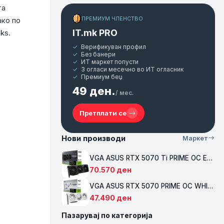
та
ПРЕМИУМ ЧЛЕНСТВО
ако по
IT.mk PRO
ks.
Верификуван профил
Без банери
ИТ маркет попусти
3 огласи месечно во ИТ огласник
Премиум беџ
49 ден.
/ мес.
Претплати се
Нови производи
Маркет
VGA ASUS RTX 5070 Ti PRIME OC Edition 16GB GDDR7, 3xDP, 1xHDMI, 90YV0MF0-M0NA00
70.570
ден
VGA ASUS RTX 5070 PRIME OC WHITE 12GB GDDR7, 3xDP, 1xHDMI, 90YV0M19-M0NA00
47.490
ден
Пазарувај по категорија