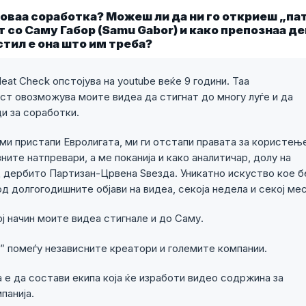
 оваа соработка? Можеш ли да ни го откриеш „па
т со Саму Габор (Samu Gabor) и како препознаа д
стил е она што им треба?
eat Check опстојува на youtube веќе 9 години. Таа
ст овозможува моите видеа да стигнат до многу луѓе и да
и за соработки.
 ми пристапи Евролигата, ми ги отстапи правата за користењ
ните натпревари, а ме поканија и како аналитичар, долу на
 дербито Партизан-Црвена Sвезда. Уникатно искуство кое 
 долгогодишните објави на видеа, секоја недела и секој ме
ј начин моите видеа стигнале и до Саму.
т” помеѓу независните креатори и големите компании.
 е да состави екипа која ќе изработи видео содржина за
панија.