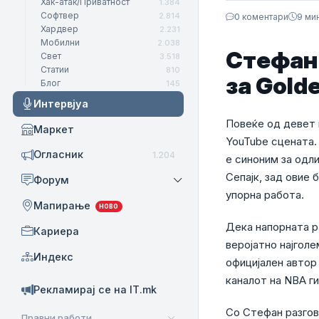
Хак-атак/Приватност
1.384
Софтвер
2.814
0 коментари
9 ми
Хардвер
2.231
Мобилни
2.038
Стефан 
Свет
3.518
Статии
810
за Gold
Блог
145
Интервјуа
Повеќе од девет 
Маркет
YouTube сцената.
Огласник
1.204
е синоним за одл
Сепајк, зад овие 
Форум
упорна работа.
Мапирање
НОВО
Дека напорната ра
Кариера
веројатно најгол
Индекс
официјален автор
каналот на NBA ги
Рекламирај се на IT.mk
Со Стефан разгов
Правни работи