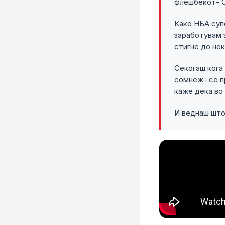
флешбекот- С
Како НБА суп
заработувам з
стигне до нек
Секогаш кога 
сомнеж- се п
каже дека во 
И веднаш што