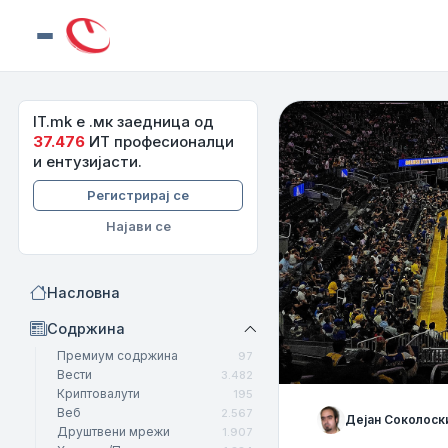
Skip to content
IT.mk е .мк заедница од
37.476
ИТ професионалци
и ентузијасти.
Регистрирај се
Најави се
Насловна
Содржина
Премиум содржина
97
Вести
3.482
Криптовалути
195
Веб
2.567
Дејан Соколоск
Друштвени мрежи
1.907