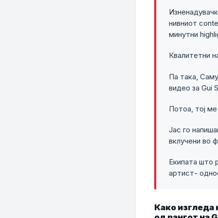
Изненадувачк
нивниот conte
минутни highl
Квалитетни н
Па така, Саму
видео за Gui 
Потоа, тој ме
Јас го напиша
вклучени во 
Екипата што р
артист- однос
Како изгледа 
од рангот на 