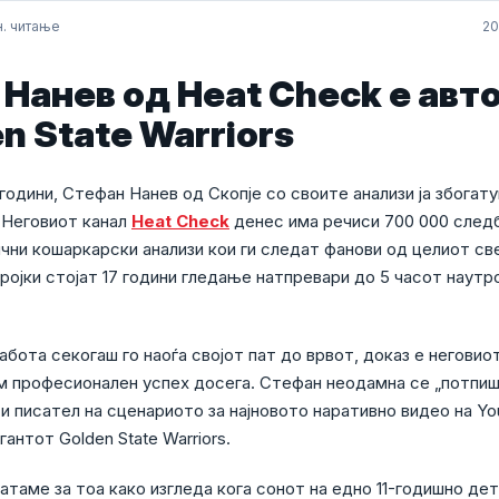
н. читање
20
Нанев од Heat Check e авт
en State Warriors
години, Стефан Нанев од Скопје со своите анализи ја збогат
 Неговиот канал
Heat Check
денес има речиси 700 000 след
ични кошаркарски анализи кои ги следат фанови од целиот св
бројки стојат 17 години гледање натпревари до 5 часот наутр
бота секогаш го наоѓа својот пат до врвот, доказ е неговиот
ем професионален успех досега. Стефан неодамна се „потпиш
 и писател на сценариото за најновото наративно видео на Y
гантот Golden State Warriors.
атаме за тоа како изгледа кога сонот на едно 11-годишно дет