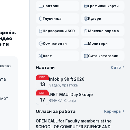
Лаптопи
Графички карти
Глувчиња
Кулери
Надворешни SSD
Мрежна опрема
среќа.
видео
Компоненти
Монитори
о ти
Алат
Сите категории
авено
Настани
Сите
СЕП
ата
Infobip Shift 2026
13
Задар, Хрватска
СЕП
.NET MAUI Day Skopje
амо”
17
ФИНКИ, Скопје
Огласи за работа
Кариера
OPEN CALL for Faculty members at the
SCHOOL OF COMPUTER SCIENCE AND