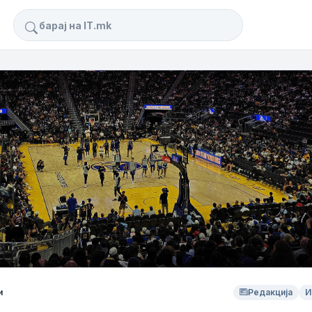
Барај
и
Редакција
И