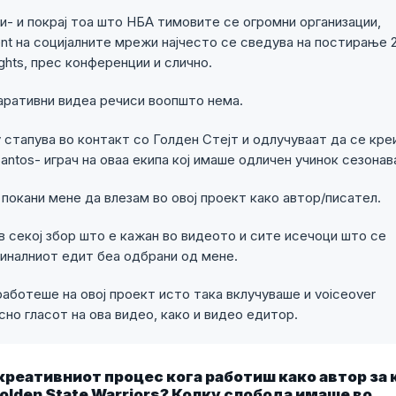
и- и покрај тоа што НБА тимовите се огромни организации,
nt на социјалните мрежи најчесто се сведува на постирање 
ights, прес конференции и слично.
аративни видеа речиси воопшто нема.
 стапува во контакт со Голден Стејт и одлучуваат да се кре
Santos- играч на оваа екипа кој имаше одличен учинок сезонав
 покани мене да влезам во овој проект како автор/писател.
в секој збор што е кажан во видеото и сите исечоци што се
финалниот едит беа одбрани од мене.
аботеше на овој проект исто така вклучуваше и voiceover
но гласот на ова видео, како и видео едитор.
креативниот процес кога работиш како автор за 
Golden State Warriors? Колку слобода имаше во