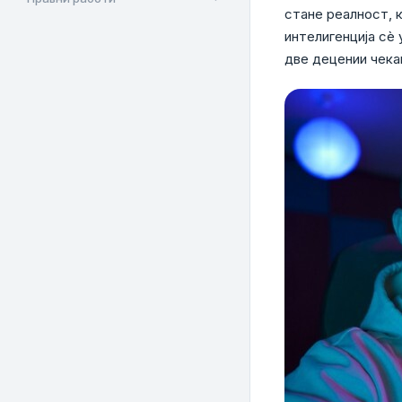
стане реалност, к
интелигенција сè
две децении чека