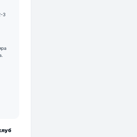
2-3
ира
а.
клуб