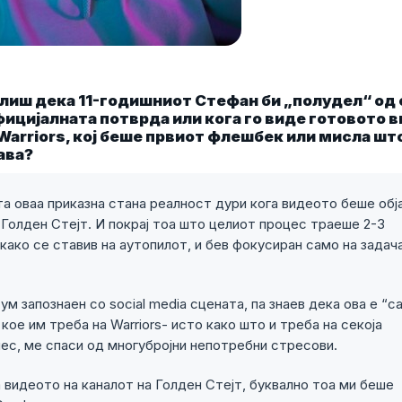
елиш дека 11-годишниот Стефан би „полудел“ од 
фицијалната потврда или кога го виде готовото 
 Warriors, кој беше првиот флешбек или мисла шт
ава?
та оваа приказна стана реалност дури кога видеото беше обј
 Голден Стејт. И покрај тоа што целиот процес траеше 2-3
екако се ставив на аутопилот, и бев фокусиран само на задач
м запознаен со social media сцената, па знаев дека ова е “с
 кое им треба на Warriors- исто како што и треба на секоја
нес, ме спаси од многубројни непотребни стресови.
 видеото на каналот на Голден Стејт, буквално тоа ми беше