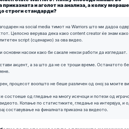
 приказната и аголот на анализа, а колку мораше
о строги стандарди?
годарен на social media тимот на Warriors што ми дадоа одв
тот. Целосно веруваа дека како content creator ќе знам како
итетен script (сценарио) за ова видео.
 основни насоки како би сакале некои работи да изгледаат.
 стави акцент, а за што да не се троши време. Останатото б
мене.
рен, процесот воопшто не беше различен од оној за моите ви
се состоеше од гледање на многу исечоци и потези од играчо
 видеото. Копање по статистиките, гледање на интервјуа, и 
рај составување на финалната приказна за видеото.