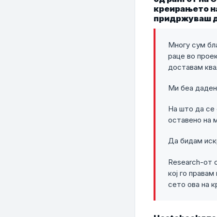
креирањето на
придржуваш д
Многу сум бла
раце во проек
доставам квал
Ми беа дадени
На што да се
оставено на 
Да бидам иск
Research-от 
кој го правам
сето ова на к