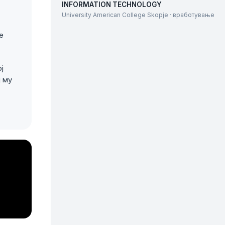
INFORMATION TECHNOLOGY
University American College Skopje · вработување
е
ј
ј му