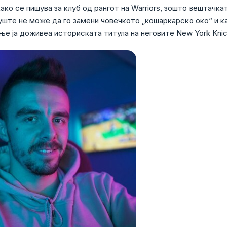
ако се пишува за клуб од рангот на Warriors, зошто вештачка
 уште не може да го замени човечкото „кошаркарско око“ и к
ње ја доживеа историската титула на неговите New York Knic