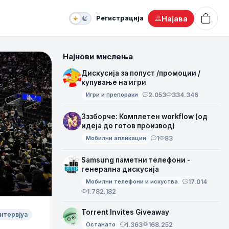
Најава
Регистрација
Најнови мислења
Дискусија за попуст /промоции /
купување на игри
Игри и препораки
2.053
334.346
Зззборче: Комплетен workflow (од
идеја до готов производ)
Мобилни апликации
1
83
Samsung паметни телефони -
генерална дискусија
Мобилни телефони и искуства
17.014
1.782.182
Torrent Invites Giveaway
нтервјуа
Останато
1.363
168.252