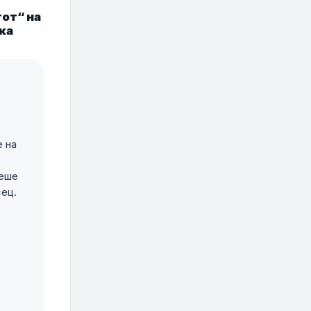
тот“ на
ека
е на
беше
сец.