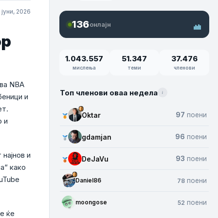
 јуни, 2026
136
онлајн
ор
1.043.557
51.347
37.476
мислења
теми
членови
ува NBA
Топ членови оваа недела
беници и
ет.
Oktar
97
поени
о и
gdamjan
96
поени
 најнов и
DeJaVu
93
поени
а“ како
ouTube
Daniel86
поени
78
moongose
поени
52
е ќе