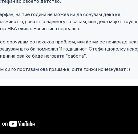
тефан во своето детство.
ерфан, на тие години не можев ни да сонувам дека ќе
а живот од она што најмногу го сакам, или дека мојот труд ќ
оја НБА екипа. Навистина нереално.
се соочувам со некаков проблем, или ќе ми се прикраде неко
рашувам што би помислил 11 годишниот Стефан доколку неко
иднина ова ќе биде неговата “работа”.
м си го поставам ова прашање, сите грижи исчезнуваат :)